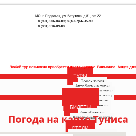
МО, г. Подольск, ул. Ватутина, д.81, оф.22
8 (901) 506-04-89; 8 (4967)66-35-99
8 (901) 516-09-09
ур возможно приобрести дистанционно. Внимание! Акция для наших подпис
ТУРЫ
Поиск туров
Автобусные туры
Многодневные туры
Однодневные туры
ГОРЯЩИЕ
Туры по Европе
РОССИЯ
Морские круизы
БИЛЕТЫ
Речные круизы
Авиабилеты
Погода на карте Туниса
Автобусные билеты
ОТЕЛИ
Бронирование отелей