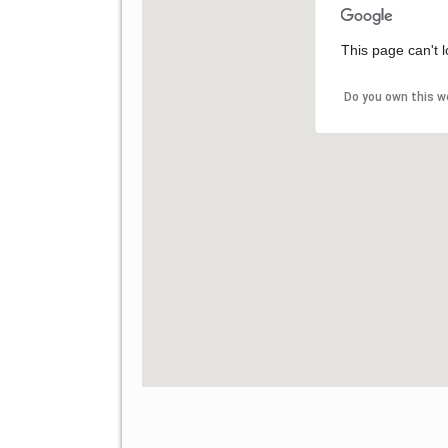
This page can't 
Do you own this w