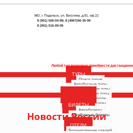
МО, г. Подольск, ул. Ватутина, д.81, оф.22
8 (901) 506-04-89; 8 (4967)66-35-99
8 (901) 516-09-09
Любой тур возможно приобрести дистанционно. Внимание! Акция 
ТУРЫ
Поиск туров
Автобусные туры
Многодневные туры
Однодневные туры
ГОРЯЩИЕ
Туры по Европе
РОССИЯ
Морские круизы
БИЛЕТЫ
Речные круизы
Авиабилеты
Новости России
Автобусные билеты
ОТЕЛИ
Бронирование отелей