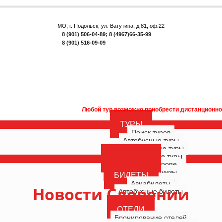
МО, г. Подольск, ул. Ватутина, д.81, оф.22
8 (901) 506-04-89; 8 (4967)66-35-99
8 (901) 516-09-09
Любой тур возможно приобрести дистанционно. Внимание! Акция д
ТУРЫ
Поиск туров
Автобусные туры
Многодневные туры
Однодневные туры
ГОРЯЩИЕ
Туры по Европе
РОССИЯ
Морские круизы
БИЛЕТЫ
Речные круизы
Авиабилеты
Новости Словении
Автобусные билеты
ОТЕЛИ
Бронирование отелей