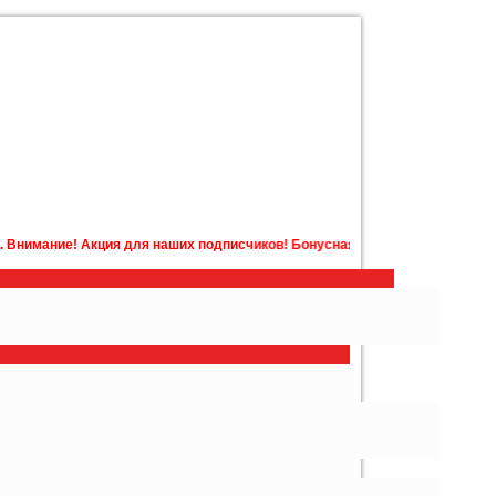
ля наших подписчиков! Бонусная карта с бонусами на счету в подарок! П