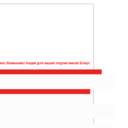
 для наших подписчиков! Бонусная карта с бонусами на счету в подарок!