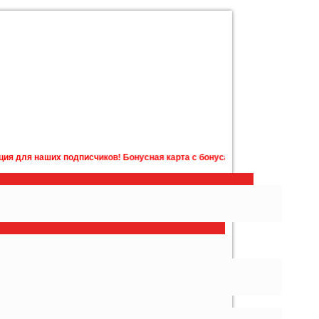
счиков! Бонусная карта с бонусами на счету в подарок! Подробности у м