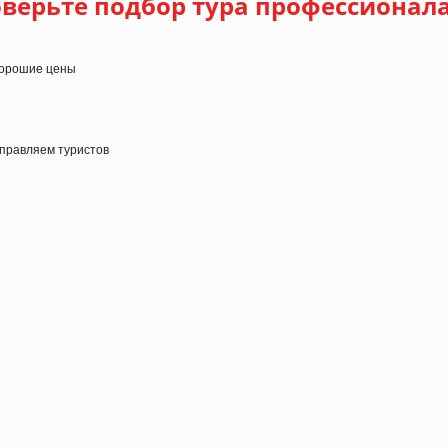
верьте подбор тура профессионал
 хорошие цены
тправляем туристов