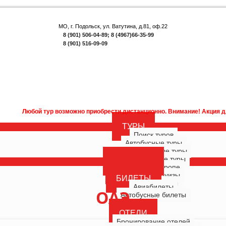
МО, г. Подольск, ул. Ватутина, д.81, оф.22
8 (901) 506-04-89; 8 (4967)66-35-99
8 (901) 516-09-09
ой тур возможно приобрести дистанционно. Внимание! Акция для наших п
ТУРЫ
Поиск туров
Автобусные туры
Многодневные туры
Однодневные туры
ГОРЯЩИЕ
Туры по Европе
РОССИЯ
Морские круизы
БИЛЕТЫ
Речные круизы
Авиабилеты
ОАЭ
Автобусные билеты
ОТЕЛИ
Бронирование отелей