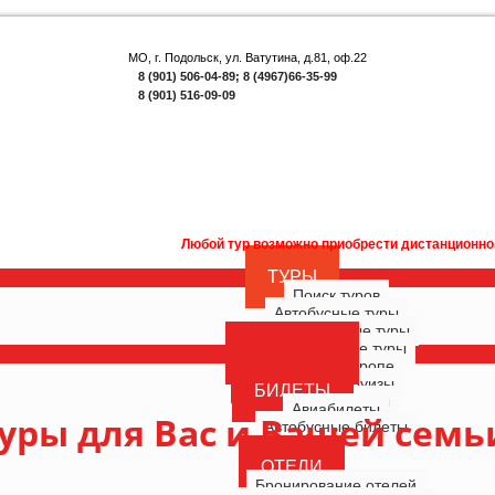
МО, г. Подольск, ул. Ватутина, д.81, оф.22
8 (901) 506-04-89; 8 (4967)66-35-99
8 (901) 516-09-09
Любой тур возможно приобрести дистанционно. Внимание! Акция дл
ТУРЫ
Поиск туров
Автобусные туры
Многодневные туры
Однодневные туры
ГОРЯЩИЕ
Туры по Европе
РОССИЯ
Морские круизы
БИЛЕТЫ
Речные круизы
Авиабилеты
уры для Вас и Вашей семь
Автобусные билеты
ОТЕЛИ
Бронирование отелей