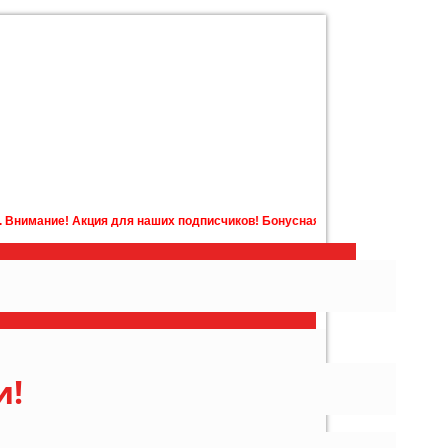
я наших подписчиков! Бонусная карта с бонусами на счету в подарок! По
и!