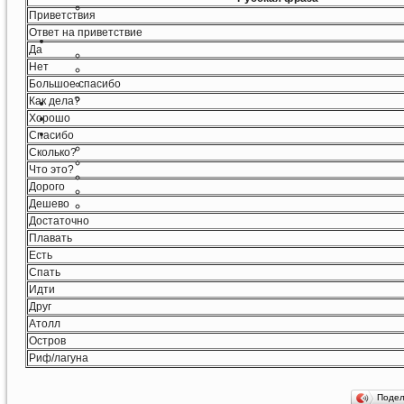
Приветствия
Ответ на приветствие
Да
Нет
Большое спасибо
Как дела?
Хорошо
Спасибо
Сколько?
Что это?
Дорого
Дешево
Достаточно
Плавать
Есть
Спать
Идти
Друг
Атолл
Остров
Риф/лагуна
Поде