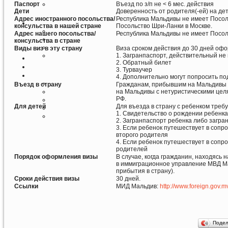
Паспорт
Въезд по з/п не < 6 мес. действия
Дети
Доверенность от родителя(-ей) на дет
Адрес иностранного посольства/
Республика Мальдивы не имеет Посоль
консульства в нашей стране
Посольство Шри-Ланки в Москве.
Адрес нашего посольства/
Республика Мальдивы не имеет Посол
консульства в стране
Виды виз в эту страну
Виза сроком действия до 30 дней оф
1. Загранпаспорт, действительный не
2. Обратный билет
3. Турваучер
4. Дополнительно могут попросить по
Въезд в страну
Гражданам, прибывшим на Мальдивы с
на Мальдивы с нетуристическими цел
РФ.
Для детей
Для въезда в страну с ребенком треб
1. Свидетельство о рождении ребенка
2. Загранпаспорт ребенка либо загра
3. Если ребенок путешествует в сопр
второго родителя
4. Если ребенок путешествует в сопр
родителей
Порядок оформления визы
В случае, когда гражданин, находясь
в иммиграционное управление МВД Мал
прибытия в страну).
Сроки действия визы
30 дней.
Ссылки
МИД Мальдив:
http://www.foreign.gov.m
Поде