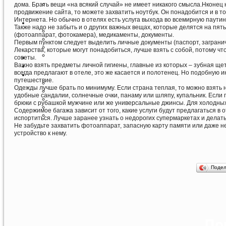
дома. Брать вещи «на всякий случай» не имеет никакого смысла.Нконец
продвижение сайта, то можете захватить ноутбук. Он понадобится и в т
Интернета. Но обычно в отелях есть услуга выхода во всемирную паутин
Также надо не забыть и о других важных вещах, которые делятся на пя
(фотоаппарат, фотокамера), медикаменты, документы.
Первым пунктом следует выделить личные документы (паспорт, заграни
Лекарства, которые могут понадобиться, лучше взять с собой, потому ч
советы.
Важно взять предметы личной гигиены, главные из которых – зубная щет
всегда предлагают в отеле, это же касается и полотенец. Но подобную
путешествие.
Одежды лучше брать по минимуму. Если страна теплая, то можно взять не
удобные сандалии, солнечные очки, панаму или шляпу, купальник. Если 
брюки с рубашкой мужчине или же универсальные джинсы. Для холодных 
Содержимое багажа зависит от того, какие услуги будут предлагаться в о
испортиться. Лучше заранее узнать о недорогих супермаркетах и делать
Не забудьте захватить фотоаппарат, запасную карту памяти или даже н
устройство к нему.
Поде
По