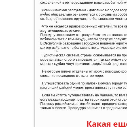
сохранённой в её первозданном виде самобытной ку
Доминиканская республика - довольно молодое госуд
нужно обязательно ознакомиться с основными особе
свободное ношение оружия, но большинство местных
Что же касается нравов коренных жителей, то все он
жестикулировать руками.
Перед путешествием в страну обязательно запасите
познакомиться с кем-нибудь, как вы сразу же получите
В республике разрешено свободное ношение короткос
как его используют в большинстве случаев как элеме
Туристическая система страны основывается на при
море купаться строго запрещается, так как рядом с 
морских глубин могут причинить серьёзный вред ваш
Некоторые пляжи отделены от моря с помощью кора
снесение последнего в открытое море.
Путешествовать одним по малознакомому городу турис
настоящий райский уголок, преступность тут тоже ес
Если вы хотите путешествовать на машине, то вам л
есть международные прав, на территории этой стран
Поэтому российским автолюбителям, предпочитающим
только в Москве. Процедура занимает в среднем око
Какая ещ