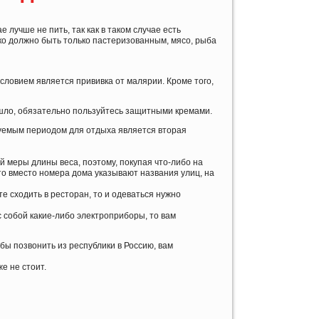
 лучше не пить, так как в таком случае есть
ко должно быть только пастеризованным, мясо, рыба
ловием является прививка от малярии. Кроме того,
зошло, обязательно пользуйтесь защитными кремами.
ндуемым периодом для отдыха является вторая
 меры длины веса, поэтому, покупая что-либо на
то вместо номера дома указывают названия улиц, на
те сходить в ресторан, то и одеваться нужно
с собой какие-либо электроприборы, то вам
ы позвонить из республики в Россию, вам
е не стоит.