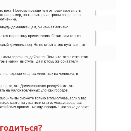
го века. Поэтому прежде чем отправиться в путь
ак, например, на территории страны разрешено
ротивника.
-нибудь доминиканцем, он начнёт активно
тся к простому приветствию. Стоит вам только
лый доминиканец. Но не стоит этого пугаться, так
школы сёрфинга, дайвинга. Помните, что в открытом
трые камни, выступы, да и к тому же обитатели
я нападение хищных животных на человека, и
 на то, что Доминиканская республика - это
дать на малонаселённых улочках городов.
обиль вы сможете только в том случае, если у вас
в виде карточки утратили статус международных.
оссийским правам - международные, которые делают
годиться?