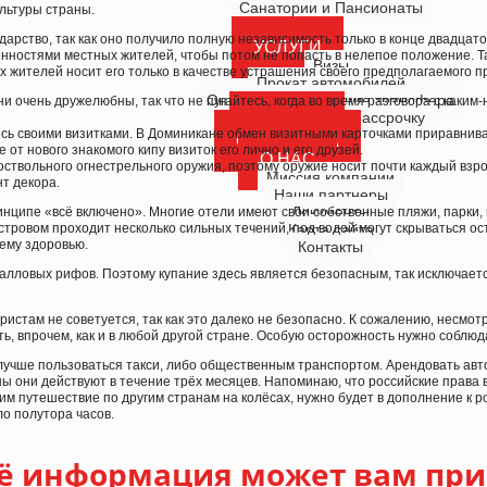
Санатории и Пансионаты
льтуры страны.
арство, так как оно получило полную независимость только в конце двадцато
УСЛУГИ
нностями местных жителей, чтобы потом не попасть в нелепое положение. Т
Визы
 жителей носит его только в качестве устрашения своего предполагаемого п
Прокат автомобилей
Онлайн-бронирование трансфера
и очень дружелюбны, так что не пугайтесь, когда во время разговора с каким
Туры в кредит и рассрочку
КРУИЗЫ
сь своими визитками. В Доминикане обмен визитными карточками приравнивае
СТРАХОВКА
 от нового знакомого кипу визиток его лично и его друзей.
О НАС
твольного огнестрельного оружия, поэтому оружие носит почти каждый взрос
Миссия компании
нт декора.
Наши партнеры
Документы
нципе «всё включено». Многие отели имеют свои собственные пляжи, парки, 
островом проходит несколько сильных течений, под водой могут скрываться ос
Карта сайта
ему здоровью.
Контакты
лловых рифов. Поэтому купание здесь является безопасным, так исключаетс
там не советуется, так как это далеко не безопасно. К сожалению, несмотря
ть, впрочем, как и в любой другой стране. Особую осторожность нужно соблю
учше пользоваться такси, либо общественным транспортом. Арендовать автом
ы они действуют в течение трёх месяцев. Напоминаю, что российские права 
 путешествие по другим странам на колёсах, нужно будет в дополнение к р
ло полутора часов.
ё информация может вам при