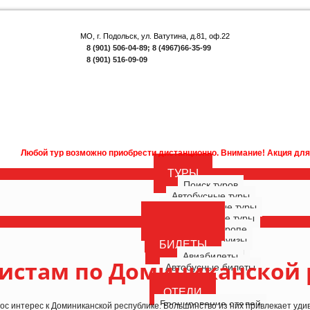
МО, г. Подольск, ул. Ватутина, д.81, оф.22
8 (901) 506-04-89; 8 (4967)66-35-99
8 (901) 516-09-09
 тур возможно приобрести дистанционно. Внимание! Акция для наших подп
ТУРЫ
Поиск туров
Автобусные туры
Многодневные туры
Однодневные туры
ГОРЯЩИЕ
Туры по Европе
РОССИЯ
Морские круизы
БИЛЕТЫ
Речные круизы
Авиабилеты
ристам по Доминиканской 
Автобусные билеты
ОТЕЛИ
Бронирование отелей
рос интерес к Доминиканской республике. Большинство из них привлекает уд