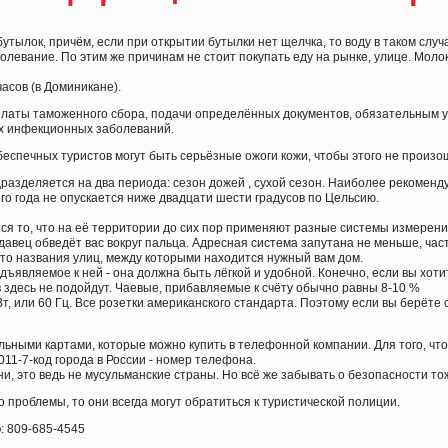
тылок, причём, если при открытии бутылки нет щелчка, то воду в таком случае
левание. По этим же причинам не стоит покупать еду на рынке, улице. Моло
асов (в Доминикане).
латы таможенного сбора, подачи определённых документов, обязательным ус
х инфекционных заболеваний.
 беспечных туристов могут быть серьёзные ожоги кожи, чтобы этого не прои
одразделяется на два периода: сезон дожей , сухой сезон. Наиболее рекоме
го года не опускается ниже двадцати шести градусов по Цельсию.
я то, что на её территории до сих пор применяют разные системы измерений
давец обведёт вас вокруг пальца. Адресная система запутана не меньше, час
сто названия улиц, между которыми находится нужный вам дом.
дъявляемое к ней - она должна быть лёгкой и удобной. Конечно, если вы хоти
в здесь не подойдут. Чаевые, прибавляемые к счёту обычно равны 8-10 %
, или 60 Гц. Все розетки американского стандарта. Поэтому если вы берёте 
ыми картами, которые можно купить в телефонной компании. Для того, чтоб
1-7-код города в России - номер телефона.
и, это ведь не мусульманские страны. Но всё же забывать о безопасности тож
 проблемы, то они всегда могут обратиться к туристической полиции.
о
: 809-685-4545