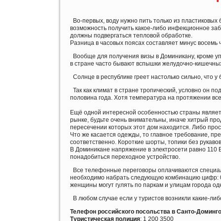
Во-первых, воду нужно пить только из пластиковых бу
возможность получить какое-либо инфекционное забо
должны подвергаться тепловой обработке.
Разница в часовых поясах составляет минус восемь ч
Вообще для получения визы в Доминикану, кроме уп
в стране часто бывают вспышки желудочно-кишечны
Солнце в республике греет настолько сильно, что у
Так как климат в стране тропический, условно он п
половина года. Хотя температура на протяжении все
Ещё одной интересной особенностью страны являетс
рынке, будьте очень внимательны, иначе хитрый про
пересечении которых этот дом находится. Либо про
Что же касается одежды, то главное требование, пре
соответственно. Короткие шорты, топики без рукаво
В Доминикане напряжение в электросети равно 110 Вт
понадобиться переходное устройство.
Все телефонные переговоры оплачиваются специальн
необходимо набрать следующую комбинацию цифр: 01
женщины могут гулять по паркам и улицам города одн
В любом случае если у туристов возникли какие-либо
Телефон российского посольства в Санто-Доминг
Туристическая полиция
: 1 200 3500