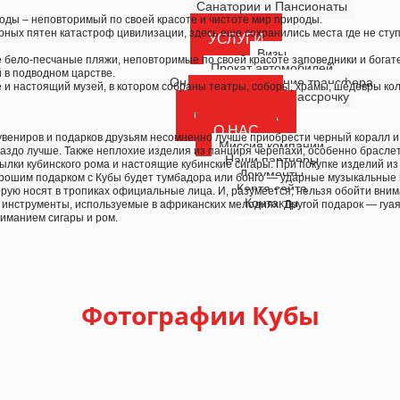
Санатории и Пансионаты
оды – неповторимый по своей красоте и чистоте мир природы.
рных пятен катастроф цивилизации, здесь еще сохранились места где не ступ
УСЛУГИ
Визы
 бело-песчаные пляжи, неповторимые по своей красоте заповедники и богат
Прокат автомобилей
 в подводном царстве.
Онлайн-бронирование трансфера
е и настоящий музей, в котором собраны театры, соборы, храмы, шедевры к
Туры в кредит и рассрочку
КРУИЗЫ
СТРАХОВКА
О НАС
сувениров и подарков друзьям несомненно лучше приобрести черный коралл и 
Миссия компании
аздо лучше. Также неплохие изделия из панциря черепахи, особенно браслеты
Наши партнеры
тылки кубинского рома и настоящие кубинские сигары. При покупке изделий и
Документы
орошим подарком с Кубы будет тумбадора или бонго — ударные музыкальные
Карта сайта
орую носят в тропиках официальные лица. И, разумеется, нельзя обойти вни
Контакты
инструменты, используемые в африканских мелодиях. Другой подарок — гуаяб
ниманием сигары и ром.
Фотографии Кубы