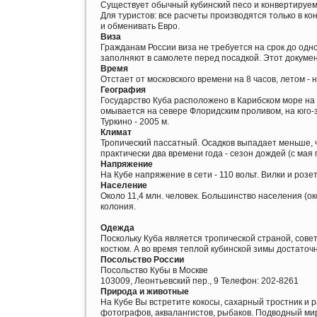
Существует обычный кубинский песо и конвертируем
Для туристов: все расчеты производятся только в к
и обменивать Евро.
Виза
Гражданам России виза не требуется на срок до одн
заполняют в самолете перед посадкой. Этот докуме
Время
Отстает от московского времени на 8 часов, летом - н
География
Государство Куба расположено в Карибском море на ос
омывается на севере Флоридским проливом, на юго-з
Туркино - 2005 м.
Климат
Тропический пассатный. Осадков выпадает меньше, 
практически два времени года - сезон дождей (с мая 
Напряжение
На Кубе напряжение в сети - 110 вольт. Вилки и роз
Население
Около 11,4 млн. человек. Большинство населения (ок
колония.
Одежда
Поскольку Куба является тропической страной, сове
костюм. А во время теплой кубинской зимы достаточн
Посольство России
Посольство Кубы в Москве
103009, Леонтьевский пер., 9 Телефон: 202-8261
Природа и животные
На Кубе Вы встретите кокосы, сахарный тростник и 
фотографов, аквалангистов, рыбаков. Подводный ми