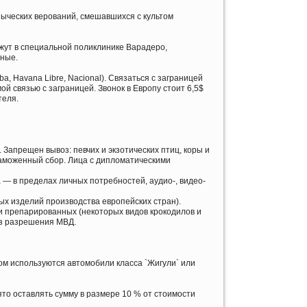
зыческих верований, смешавшихся с культом
жут в специальной поликлинике Варадеро,
тные.
a, Havana Libre, Nacional). Связаться с заграницей
й связью с заграницей. Звонок в Европу стоит 6,5$
теля.
 Запрещен вывоз: певчих и экзотических птиц, коры и
таможенный сбор. Лица с дипломатическими
— в пределах личных потребностей, аудио-, видео-
ых изделий производства европейских стран).
ли препарированных (некоторых видов крокодилов и
ез разрешения МВД.
ном используются автомобили класса `Жигули` или
то оставлять сумму в размере 10 % от стоимости