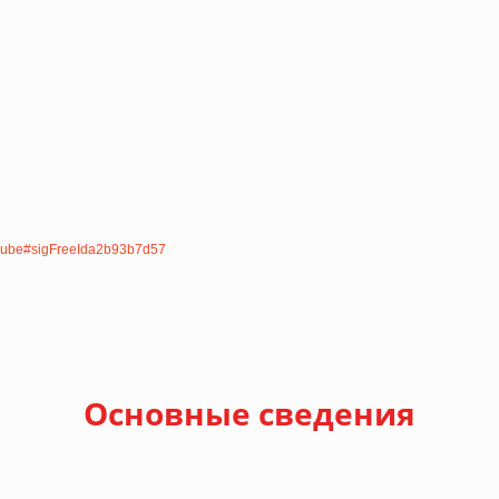
-kube#sigFreeIda2b93b7d57
Основные сведения