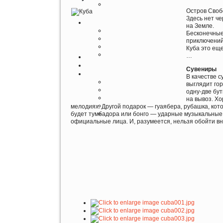
Остров Своб
Здесь нет че
на Земле.
Бесконечные
приключений
Куба это ещ
…
Сувениры
В качестве 
выглядит гор
одну-две бу
на вывоз. Х
мелодиях. Другой подарок — гуаябера, рубашка, кот
будет тумбадора или бонго — ударные музыкальные 
официальные лица. И, разумеется, нельзя обойти в