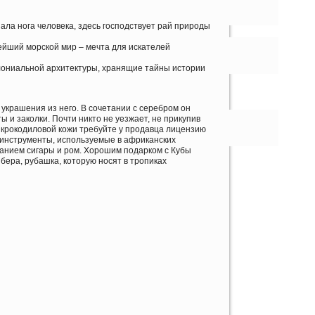
ала нога человека, здесь господствует рай природы
ейший морской мир – мечта для искателей
олониальной архитектуры, хранящие тайны истории
украшения из него. В сочетании с серебром он
 и заколки. Почти никто не уезжает, не прикупив
з крокодиловой кожи требуйте у продавца лицензию
 инструменты, используемые в африканских
манием сигары и ром. Хорошим подарком с Кубы
ера, рубашка, которую носят в тропиках