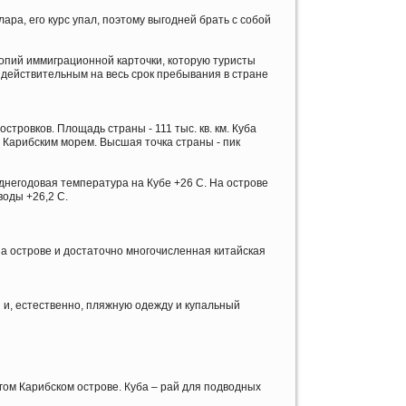
ра, его курс упал, поэтому выгодней брать с собой
копий иммиграционной карточки, которую туристы
 действительным на весь срок пребывания в стране
стровков. Площадь страны - 111 тыс. кв. км. Куба
 Карибским морем. Высшая точка страны - пик
днегодовая температура на Кубе +26 С. На острове
воды +26,2 С.
 на острове и достаточно многочисленная китайская
 и, естественно, пляжную одежду и купальный
гом Карибском острове. Куба – рай для подводных