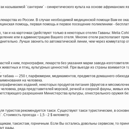
к называемой `сантерии` - синкретического культа на основе африканских я
лекарства из России. В случае необходимой медицинской помощи Вам ее ока
ицинская помощь, первая помощь и первое посещение поликлиники - беспла
ак и на карточках (действуют только в некоторых отелях Гаваны: Melia Cohib
деление или в администрацию Вашего отеля. Многие отели располагают прямо
уднительно. Лучше звонить по автоматической линии, чем через коммутатор о
стей к ним, порнографии, лекарств без указания марки завода-изготовителя.
х животных и птиц, культурных ценностей. При выезде из страны взимается 
.
и табака — 250 г, парфюмерии, медикаментов, предметов домашнего обихода 
аименования на человека.
нографических изданий, некоторых продуктов питания (фруктов и мясомолочн
а человека, ряда представителей морской, речной и озерной фауны, живых и
ответствующего разрешения Министерства культуры, огнестрельного оружия б
ля туристов рекомендуется такси. Существуют такси туристические, в основ
. Стоимость проезда – 1,5 - 2 $ километр.
икам, таксистам, горничным. Если Вы остались довольны сервисом, то приня
дут рады.