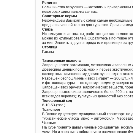
Религия
Большинство верующих — католики и приверженцы та
некоторых христианских святых.
Санитарные нормы
Рекомендуем Вам взять с собой самые необходимые 
предназначенной только для туристов. Срочная мед
Связь
Используются автоматы, работающие как на монетах, т
можно из крупных отелей. Обратитесь в почтовое от
за мин. Звонить в другие города или провинции затр
Столица
Гавана
Таможенные правила
Запрещен ввоз: автомашин, мотоциклов и запасных ча
древесины ценных пород, кожи и перьев экзотически
паспортами таможенному досмотру не подвергаются
Разрешен беспошлинный ввоз сигарет — 200 шт., ил
и фотоаппаратуры — по одному предмету каждого н
Запрещен ввоз оружия, наркотических веществ, пор
Запрещен вывоз сигар в количестве более 200 шт. н
всех видов черепах); культурных ценностей без со
Телефонный код
8-10-53-(тел.)
Транспорт
В Гаване существует муниципальный транспорт, но д
туристические класса `люкс` – автомобили `Мерседес`
Чаевые
На Кубе принято давать чаевые официантам, носильщ
услуг. Но и чаевым в любом другом размере везде бу