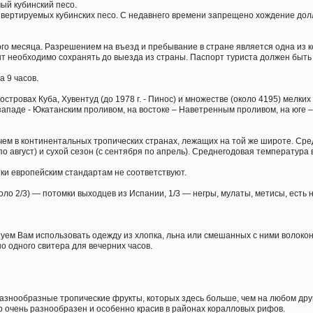
ый кубинский песо.
онвертируемых кубинских песо. С недавнего времени запрещено хождение долла
ого месяца. Разрешением на въезд и пребывание в стране является одна из 
нт необходимо сохранять до выезда из страны. Паспорт туриста должен быть
а 9 часов.
тровах Куба, Хувентуд (до 1978 г. - Пинос) и множестве (около 4195) мелких о
ападе - Юкатанским проливом, на востоке – Наветренным проливом, на юге –
чем в континентальных тропических странах, лежащих на той же широте. Сре
по август) и сухой сезон (с сентября по апрель). Среднегодовая температура 
етки европейским стандартам не соответствуют.
оло 2/3) — потомки выходцев из Испании, 1/3 — негры, мулаты, метисы, есть
туем Вам использовать одежду из хлопка, льна или смешанных с ними волокон
о одного свитера для вечерних часов.
разнообразные тропические фрукты, которых здесь больше, чем на любом дру
р очень разнообразен и особенно красив в районах коралловых рифов.