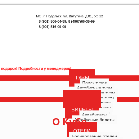
МО, г. Подольск, ул. Ватутина, д.81, оф.22
8 (901) 506-04-89; 8 (4967)66-35-99
8 (901) 516-09-09
 Подробности у менеджеров!
ТУРЫ
Поиск туров
Автобусные туры
Многодневные туры
Однодневные туры
ГОРЯЩИЕ
Туры по Европе
РОССИЯ
Морские круизы
БИЛЕТЫ
Речные круизы
Авиабилеты
О Кубе
Автобусные билеты
ОТЕЛИ
Бронирование отелей