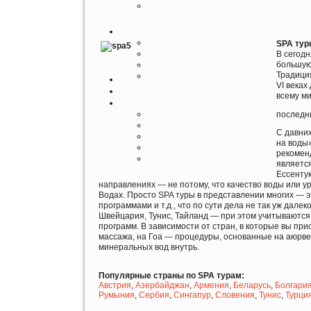
SPA тур
В сегод
большую
Традици
VI веках
всему м
последн
С давни
на воды»
рекомен
является
Ессентук
направлениях — не потому, что качество воды или 
Водах. Просто SPA туры в представлении многих — 
программами и т.д., что по сути дела не так уж дал
Швейцария, Тунис, Тайланд — при этом учитываются
программ. В зависимости от стран, в которые вы пр
массажа, на Гоа — процедуры, основанные на аюрве
минеральных вод внутрь.
Популярные страны по SPA турам:
Австрия
,
Азербайджан
,
Армения
,
Беларусь
,
Болгари
Румыния
,
Сербия
,
Сингапур
,
Словения
,
Тунис
,
Турци