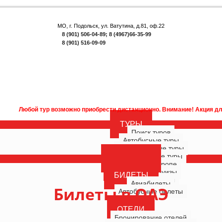
МО, г. Подольск, ул. Ватутина, д.81, оф.22
8 (901) 506-04-89; 8 (4967)66-35-99
8 (901) 516-09-09
ой тур возможно приобрести дистанционно. Внимание! Акция для наших по
ТУРЫ
Поиск туров
Автобусные туры
Многодневные туры
Однодневные туры
ГОРЯЩИЕ
Туры по Европе
РОССИЯ
Морские круизы
БИЛЕТЫ
Речные круизы
Авиабилеты
Билеты в ОАЭ
Автобусные билеты
ОТЕЛИ
Бронирование отелей