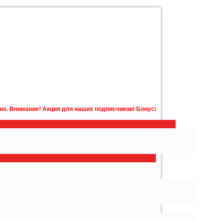
 для наших подписчиков! Бонусная карта с бонусами на счету в подарок!