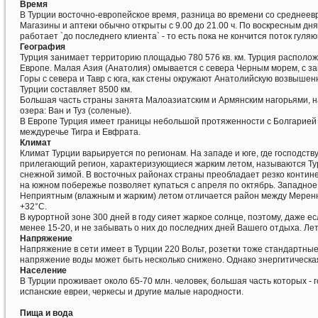
Время
В Турции восточно-европейское время, разница во времени со среднеевр
Магазины и аптеки обычно открыты с 9.00 до 21.00 ч. По воскресным д
работает `до последнего клиента` - то есть пока не кончится поток гуля
География
Турция занимает территорию площадью 780 576 кв. км. Турция располо
Европе. Малая Азия (Анатолия) омывается с севера Черным морем, с з
Горы с севера и Тавр с юга, как стены окружают Анатолийскую возвышенн
Турции составляет 8500 км.
Большая часть страны занята Малоазиатским и Армянским нагорьями, на
озера: Ван и Туз (соленые).
В Европе Турция имеет границы небольшой протяженности с Болгарией на
междуречье Тигра и Евфрата.
Климат
Климат Турции варьируется по регионам. На западе и юге, где господств
прилегающий регион, характеризующиеся жарким летом, называются Туре
снежной зимой. В восточных районах страны преобладает резко контин
на южном побережье позволяет купаться с апреля по октябрь. Западное
Неприятным (влажным и жарким) летом отличается район между Меренном
+32°С.
В курортной зоне 300 дней в году сияет жаркое солнце, поэтому, даже
менее 15-20, и не забывать о них до последних дней Вашего отдыха. Ле
Напряжение
Напряжение в сети имеет в Турции 220 Вольт, розетки тоже стандартные
напряжение воды может быть несколько снижено. Однако знергитическая
Население
В Турции проживает около 65-70 млн. человек, большая часть которых - 
испанские евреи, черкесы и другие малые народности.
Пища и вода