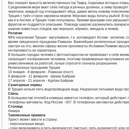
Вас покорят красота величественных гор Тавра, подножье которых покр
Средиземном море вьют себе гнёзда в речных долинах, а зиму проводя
черепахи, каждый год откладывают яйца, давая жизнь новому поколению
Турция с трёх сторон окружена морем. Морские воды богаты рыбой. В пр
как и в Англии, в Турции тоже популярны. Яркими красками они украшаю
фруктов не поддаётся описанию. Повсюду широко раскинулись прекрасн
широко известных плодов, как черешня, абрикос, миндаль и инжир.
Религия
98% населения Турции - мусульмане, т.е. исповедуют Ислам - религию,
время священного праздника Рамазан. Важнейшие религиозные праздники -
смотря на это, многие сферы жизни проникнуты Исламом.Помимо мусуль
нетерпимость не характерна.
В больших городах человек с фотоаппаратом не привлекает к себе вним
запрещает изображение человека, поэтому правоверные мусульмане не
ремесленников за работой, лучше спросите сначала разрешения.
Религиозные праздники Турции
10 января - 8 февраля - Рамазан (пост)
9 февраля - 11 февраля - Шекер Байрам
17 апреля - 21 апреля - Курбан Байрам
Санитарные нормы
В Турции нельзя пить водопроводную воду. Недорогая питьевая вода пр
Связь
В большинстве отелей в номерах имеется телефон, который действует л
телефоны-автоматы. Код России - 007. В телефонах-автоматах действу
Столица
Анкара
Таможенные правила
Турист может ввезти в страну:
- персональные вещи;
- одну видеокамеру и пять видеокассет (чистых), пять аудиокассет или л