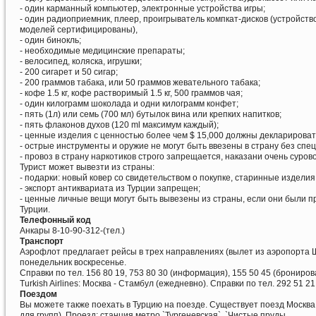
- один карманный компьютер, электронные устройства игры;
- один радиоприемник, плеер, проигрыватель компкат-дисков (устрой
моделей сертифицированы),
- один бинокль;
- необходимые медицинские препараты;
- велосипед, коляска, игрушки;
- 200 сигарет и 50 сигар;
- 200 граммов табака, или 50 граммов жевательного табака;
- кофе 1.5 кг, кофе растворимый 1.5 кг, 500 граммов чая;
- один килограмм шоколада и одни килограмм конфет;
- пять (1л) или семь (700 мл) бутылок вина или крепких напитков;
- пять флаконов духов (120 ml максимум каждый);
- ценные изделия с ценностью более чем $ 15,000 должны декларироват
- острые инструменты и оружие не могут быть ввезены в страну без сп
- провоз в страну наркотиков строго запрещается, наказани очень сурово
Турист может вывезти из страны:
- подарки: новый ковер со свидетельством о покупке, старинные издели
- экспорт антиквариата из Турции запрещен;
- ценные личные вещи могут быть вывезены из страны, если они были п
Турции.
Телефонный код
Анкары 8-10-90-312-(тел.)
Транспорт
Аэрофлот предлагает рейсы в трех направлениях (вылет из аэропорта Шер
понедельник воскресенье.
Справки по тел. 156 80 19, 753 80 30 (информация), 155 50 45 (брониро
Turkish Airlines: Москва - Стамбул (ежедневно). Справки по тел. 292 51 21,
Поездом
Вы можете также поехать в Турцию на поезде. Существует поезд Москва -
для групп). Проезд: станция метро `Тургеневская`, `Чистые пруды.