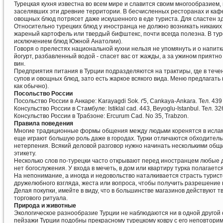
Турецкая кухня известна во всем мире и славится своим многообразием,
заселявших эти древние территории. В бесчисленных ресторанах и кафе
овощных блюд потрясет даже искушенного в еде туриста. Для сластен з
Относительно турецких блюд у иностранца не должно возникать никаки
жареный картофель или твердый бифштекс, почти всегда полезна. В тур
исключением блюд Южной Анатолии).
Говоря о прелестях национальной кухни нельзя не упомянуть и о напитк
йогурт, разбавленный водой - спасет вас от жажды, а за ужином приятно
вин.
Предприятия питания в Турции подразделяются на трактиры, где в течени
супов и овощных блюд, зато есть жаркое всякого вида. Меню предлагать 
как обычно).
Посольство России
Посольство России в Анкаре: Karayagdi Sok. ґ5, Cankaya-Ankara. Тел. 439 
Консульство России в Стамбуле: Istiklal cad. 443, Beyoglu-Istanbul. Тел. 32
Консульство России в Трабзоне: Ercurum Cad. No 35, Trabzon.
Правила поведения
Многие традиционные формы общения между людьми коренятся в исламе
еще играют большую роль даже в городах. Турки отличаются обходительн
нетерпения. Всякий деловой разговор нужно начинать несколькими общ
этикету.
Несколько слов по-турецки часто открывают перед иностранцем любые д
нет богослужения. У входа в мечеть, в дом или квартиру турка полагаетс
На непонимание, а иногда и недовольство наталкивается страсть турис
дружелюбного взгляда, жеста или вопроса, чтобы получить разрешение 
Делая покупки, имейте в виду, что в большинстве магазинов действуют т
торгового ритуала.
Природа и животные
Экологическое разнообразие Турции не наблюдаются ни в одной другой 
пейзажи Турции подобны прекрасному турецкому ковру с его неповтори