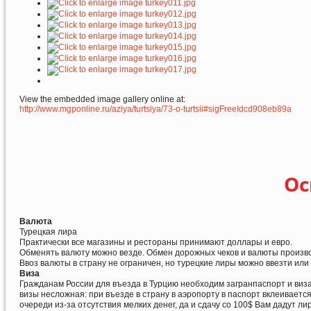
View the embedded image gallery online at:
http://www.mgponline.ru/aziya/turtsiya/73-o-turtsii#sigFreeIdcd908eb89a
Ос
Валюта
Турецкая лира
Практически все магазины и рестораны принимают доллары и евро.
Обменять валюту можно везде. Обмен дорожных чеков и валюты произво
Ввоз валюты в страну не ограничен, но турецкие лиры можно ввезти или 
Виза
Гражданам России для въезда в Турцию необходим загранпаспорт и виза.
визы несложная: при въезде в страну в аэропорту в паспорт вклеиваетс
очереди из-за отсутствия мелких денег, да и сдачу со 100$ Вам дадут ли