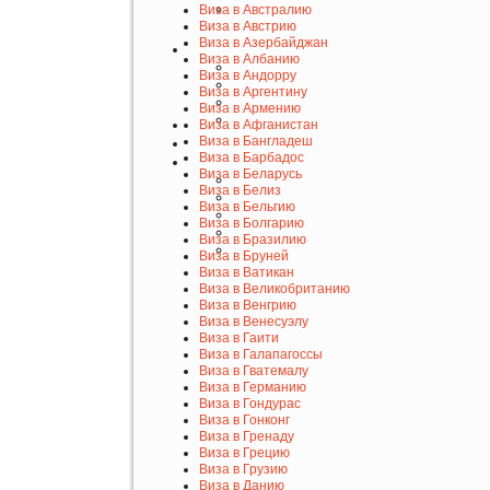
Виза в Австралию
Виза в Австрию
Виза в Азербайджан
Виза в Албанию
Виза в Андорру
Виза в Аргентину
Виза в Армению
Виза в Афганистан
Виза в Бангладеш
Виза в Барбадос
Виза в Беларусь
Виза в Белиз
Виза в Бельгию
Виза в Болгарию
Виза в Бразилию
Виза в Бруней
Виза в Ватикан
Виза в Великобританию
Виза в Венгрию
Виза в Венесуэлу
Виза в Гаити
Виза в Галапагоссы
Виза в Гватемалу
Виза в Германию
Виза в Гондурас
Виза в Гонконг
Виза в Гренаду
Виза в Грецию
Виза в Грузию
Виза в Данию