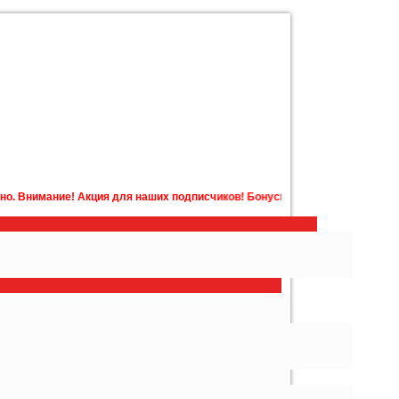
 для наших подписчиков! Бонусная карта с бонусами на счету в подарок!