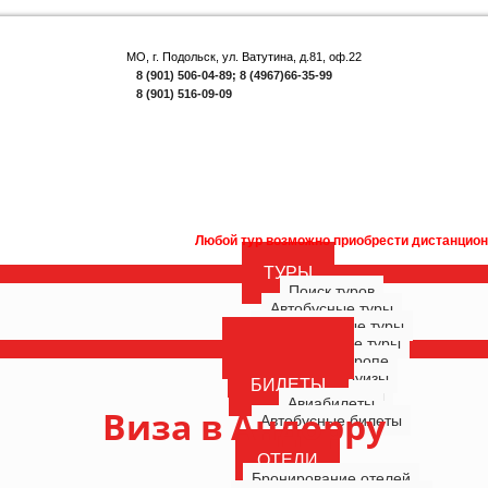
МО, г. Подольск, ул. Ватутина, д.81, оф.22
8 (901) 506-04-89; 8 (4967)66-35-99
8 (901) 516-09-09
Любой тур возможно приобрести дистанционно. Внимание! Акция
ТУРЫ
Поиск туров
Автобусные туры
Многодневные туры
Однодневные туры
ГОРЯЩИЕ
Туры по Европе
РОССИЯ
Морские круизы
БИЛЕТЫ
Речные круизы
Авиабилеты
Виза в Андорру
Автобусные билеты
ОТЕЛИ
Бронирование отелей